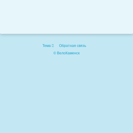
Тема
Обратная связь
© ВелоКаменск