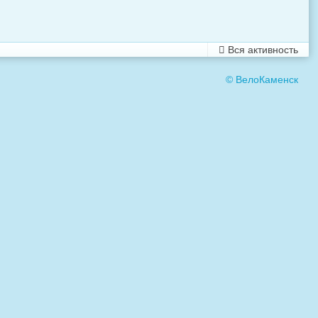
Вся активность
© ВелоКаменск