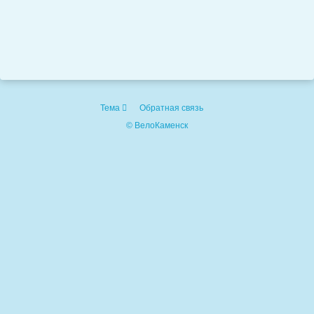
Тема
Обратная связь
© ВелоКаменск