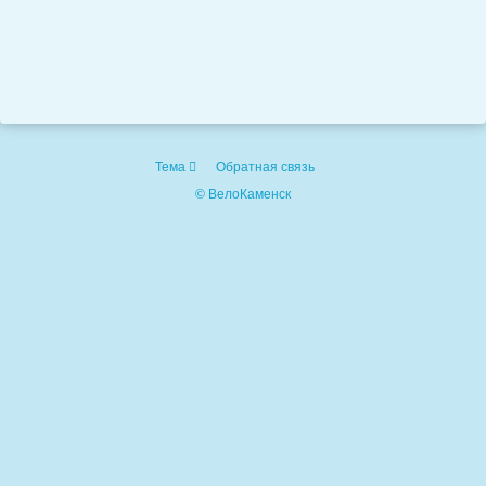
Тема
Обратная связь
© ВелоКаменск