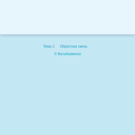
Тема
Обратная связь
© ВелоКаменск