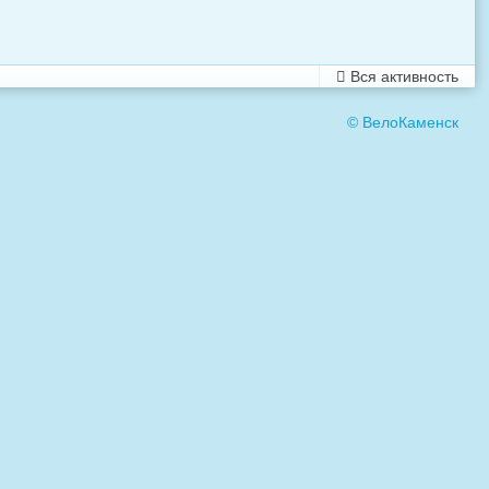
Вся активность
© ВелоКаменск