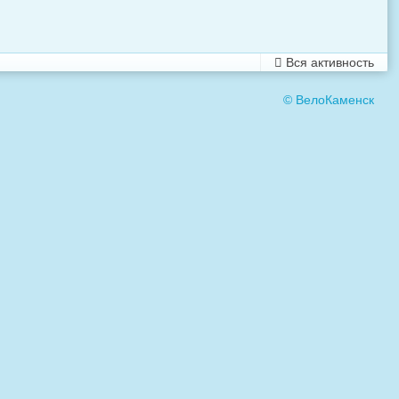
Вся активность
© ВелоКаменск