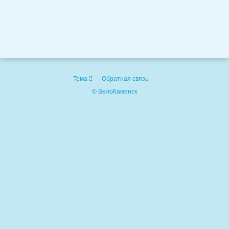
Тема
Обратная связь
© ВелоКаменск