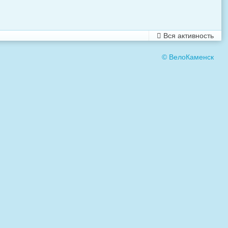
Вся активность
© ВелоКаменск