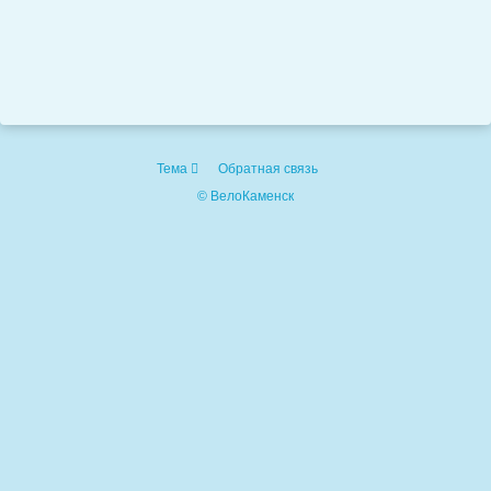
Тема
Обратная связь
© ВелоКаменск