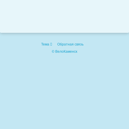
Тема
Обратная связь
© ВелоКаменск