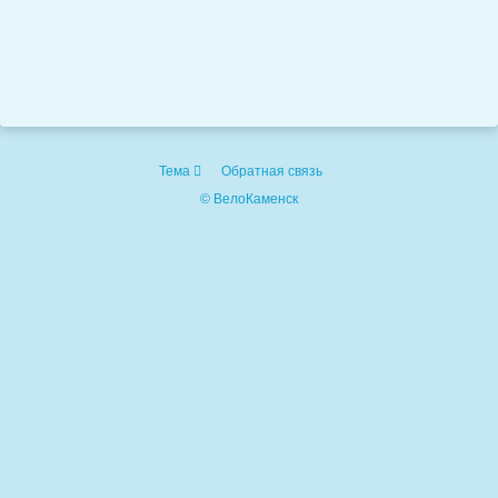
Тема
Обратная связь
© ВелоКаменск