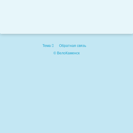
Тема
Обратная связь
© ВелоКаменск