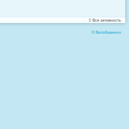
Вся активность
© ВелоКаменск