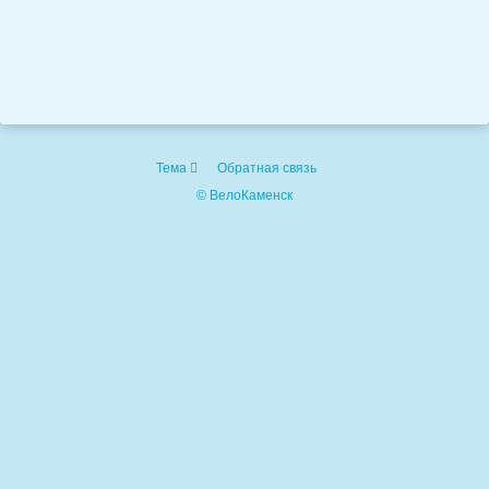
Тема
Обратная связь
© ВелоКаменск