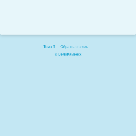
Тема
Обратная связь
© ВелоКаменск