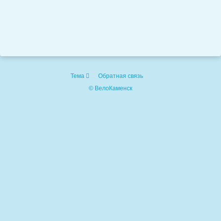
Тема
Обратная связь
© ВелоКаменск