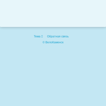
Тема
Обратная связь
© ВелоКаменск