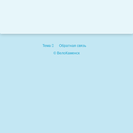
Тема
Обратная связь
© ВелоКаменск