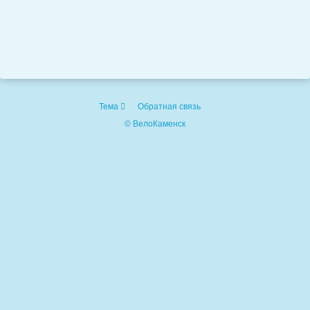
Тема
Обратная связь
© ВелоКаменск