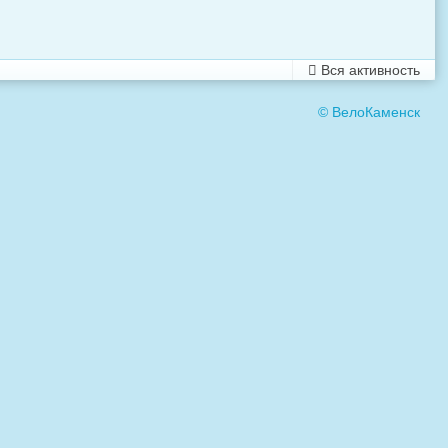
Вся активность
© ВелоКаменск