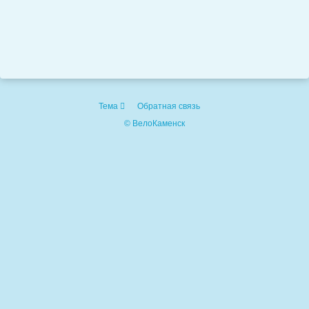
Тема
Обратная связь
© ВелоКаменск