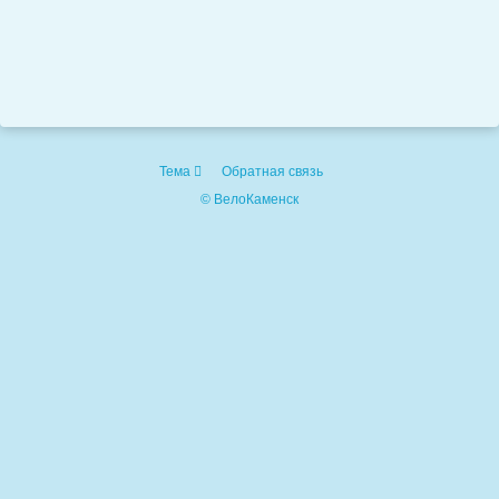
Тема
Обратная связь
© ВелоКаменск