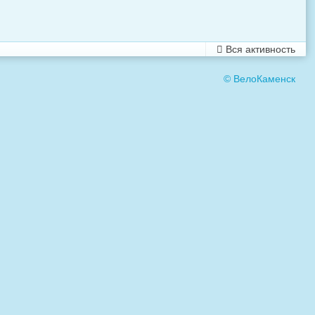
Вся активность
© ВелоКаменск