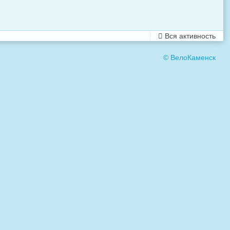
Вся активность
© ВелоКаменск