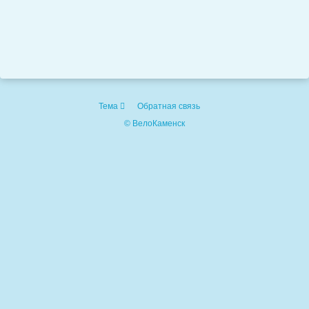
Тема
Обратная связь
© ВелоКаменск