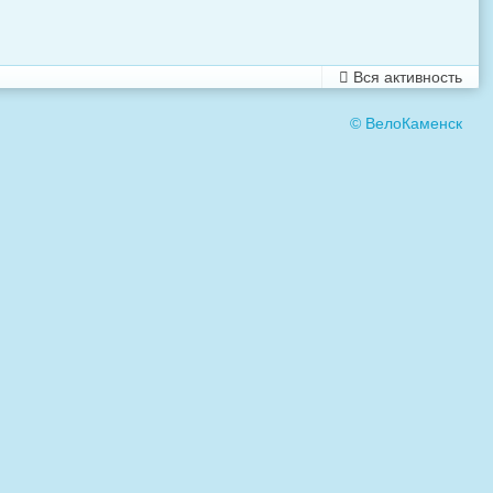
Вся активность
© ВелоКаменск