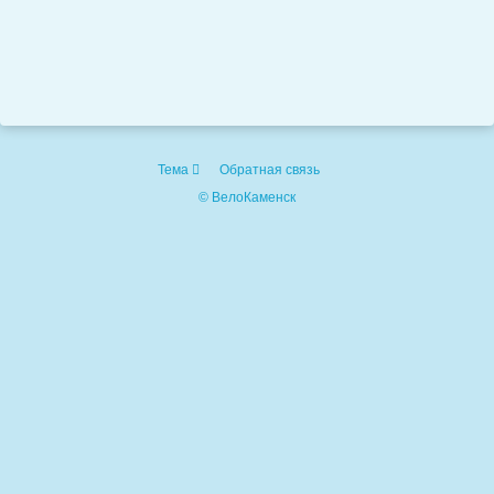
Тема
Обратная связь
© ВелоКаменск