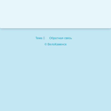
Тема
Обратная связь
© ВелоКаменск