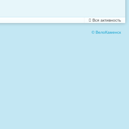
Вся активность
© ВелоКаменск