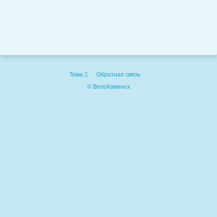
Тема
Обратная связь
© ВелоКаменск