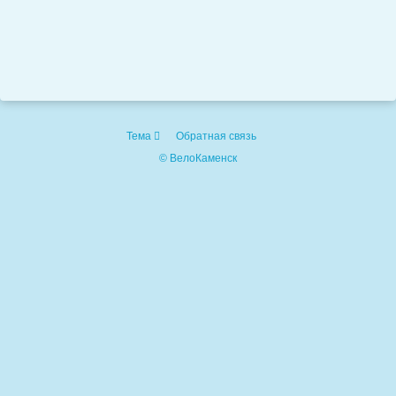
Тема
Обратная связь
© ВелоКаменск