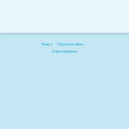
Тема
Обратная связь
© ВелоКаменск