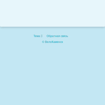
Тема
Обратная связь
© ВелоКаменск