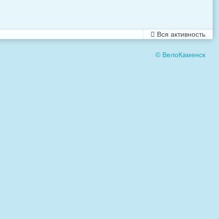
Вся активность
© ВелоКаменск