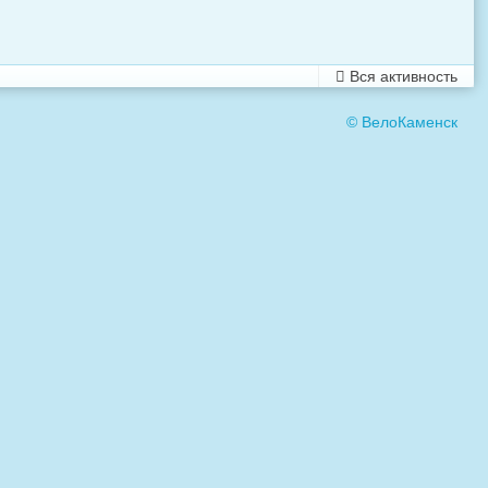
Вся активность
© ВелоКаменск