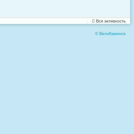
Вся активность
© ВелоКаменск