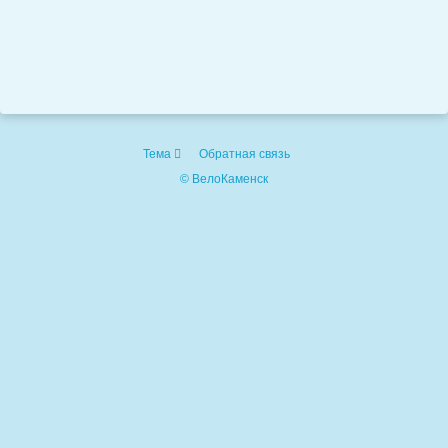
Тема
Обратная связь
© ВелоКаменск