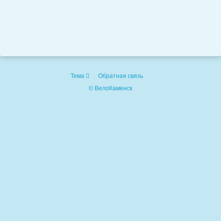
Тема
Обратная связь
© ВелоКаменск