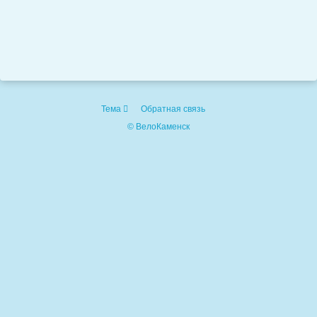
Тема
Обратная связь
© ВелоКаменск