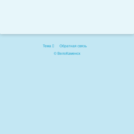
Тема
Обратная связь
© ВелоКаменск