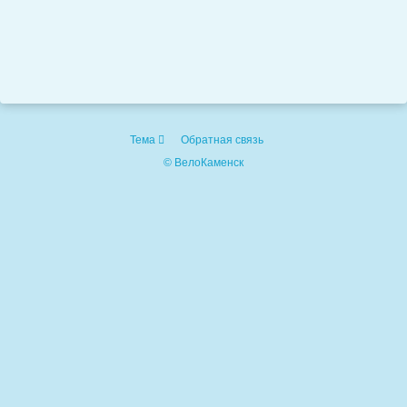
Тема
Обратная связь
© ВелоКаменск