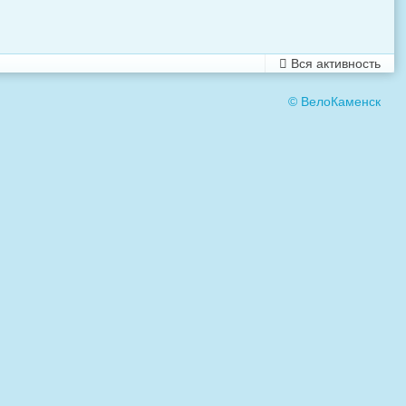
Вся активность
© ВелоКаменск