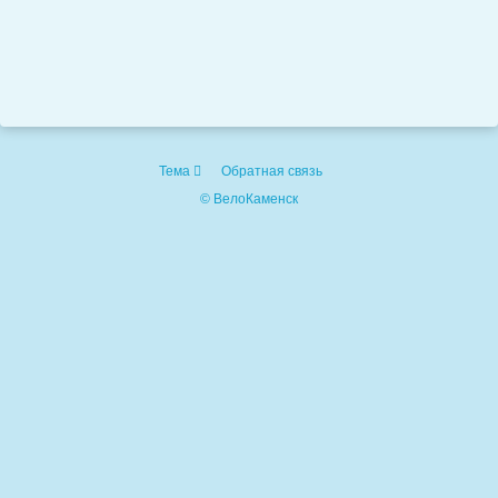
Тема
Обратная связь
© ВелоКаменск