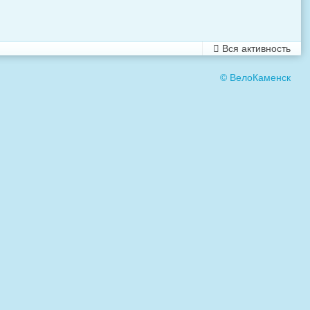
Вся активность
© ВелоКаменск