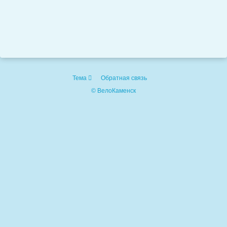
Тема
Обратная связь
© ВелоКаменск