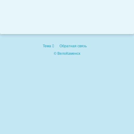
Тема
Обратная связь
© ВелоКаменск