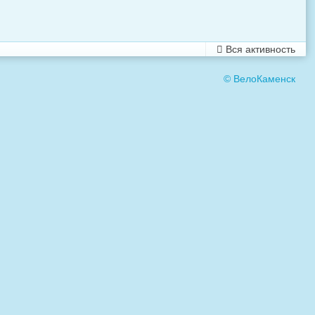
Вся активность
© ВелоКаменск