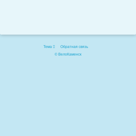
Тема
Обратная связь
© ВелоКаменск