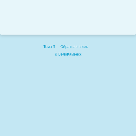
Тема
Обратная связь
© ВелоКаменск